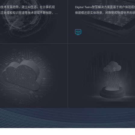
I技术发展趋势，建立AI生态，在计算机视
Digital Twins智慧解决方案是基于用户体
语言处理和知识图谱等技术领域不断创新，持
维建模还原实体场景，将数据和物理世界的
数智化转型加速器—AlphaMind®AI能力开放
现，使用户对关键数据有更直观的感受，推
成智能化转型，实现新旧动能的转换