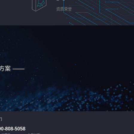
资质荣誉
方案 ——
们
00-808-5058