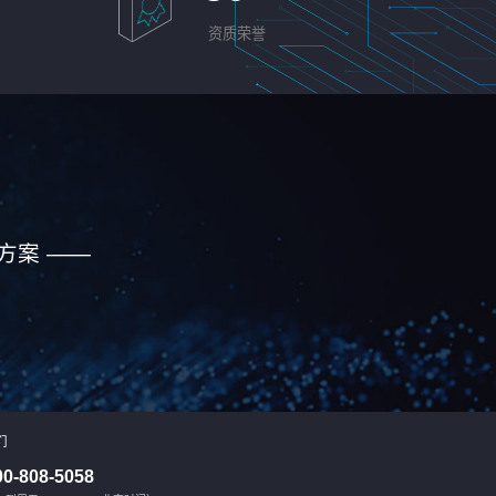
资质荣誉
方案 ——
们
00-808-5058