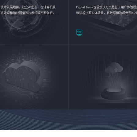
I技术发展趋势，建立AI生态，在计算机视
Digital Twins智慧解决方案是基于用户体
语言处理和知识图谱等技术领域不断创新，持
维建模还原实体场景，将数据和物理世界的
数智化转型加速器—AlphaMind®AI能力开放
现，使用户对关键数据有更直观的感受，推
成智能化转型，实现新旧动能的转换