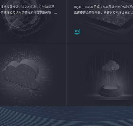
I技术发展趋势，建立AI生态，在计算机视
Digital Twins智慧解决方案是基于用户体
语言处理和知识图谱等技术领域不断创新，持
维建模还原实体场景，将数据和物理世界的
数智化转型加速器—AlphaMind®AI能力开放
现，使用户对关键数据有更直观的感受，推
成智能化转型，实现新旧动能的转换