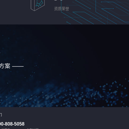
资质荣誉
方案 ——
们
00-808-5058